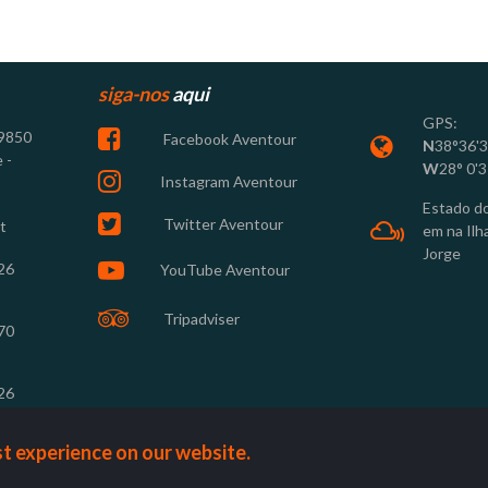
siga-nos
aqui
GPS:

 9850
Facebook Aventour

N
38°36'
 -
W
28° 0'3

Instagram Aventour
Estado d

Twitter Aventour
t

em na Ilh
Jorge

26
YouTube Aventour

Tripadviser
70
26
st experience on our website.