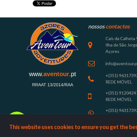
nossos
contactos
Cais
da Calheta

Ilha de São Jorge
Açores

info@aventour.p
www.
aventour
.pt
+(351) 9631739

REDE MÓVEL
RRAAT 13/2014/RAA
+(351) 9120424

REDE MÓVEL
+(351) 9631739

REDE MÓVEL
This website uses cookies to ensure you get the be