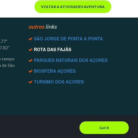
VOLTAR A ATIVIDADES AVENTURA
outros
links
SÃO JORGE DE PONTA A PONTA

3.77"
7.82"
ROTA DAS FAJÃS

o tempo
PARQUES NATURAIS DOS AÇORES

a de São
BIOSFERA AÇORES

TURISMO DOS AÇORES

Got it
© 2000-2026 Aventour Azores Adventures | All Rights Reserved.